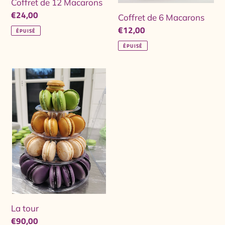
Coffret de 12 Macarons
n
Prix
€24,00
Coffret de 6 Macarons
normal
:
Prix
€12,00
ÉPUISÉ
normal
ÉPUISÉ
La
tour
La tour
Prix
€90,00